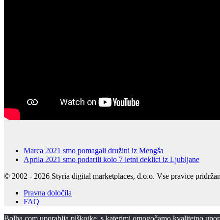
Marca 2021 smo pomagali družini iz Mengša
Aprila 2021 smo podarili kolo 7 letni deklici iz Ljubljane
© 2002 - 2026 Styria digital marketplaces, d.o.o. Vse pravice pridrža
Pravna določila
FAQ
Bolha.com uporablja piškotke, s katerimi omogočamo kvalitetno uporabn