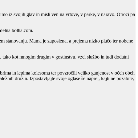
mo iz svojih glav in misli ven na vrtove, v parke, v naravo. Otroci pa
odelna bolha.com.
fitnem stanovanju. Mama je zaposlena, a prejema nizko plačo ter nobene
, tako kot mnogim drugim v gostinstvu, vzel službo in tudi dodatni
dobrima in lepima kolesoma ter povzročili veliko ganjenost v očeh obeh
ležnih družin. Izpostavljajte svoje oglase še naprej, kajti ne pozabite,