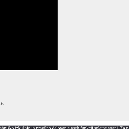
ne.
iško izkušnjo in pravilno delovanje vseh funkcij spletne strani. Za nada