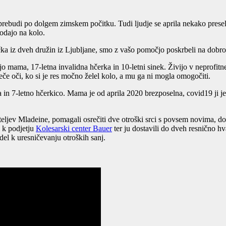
prebudi po dolgem zimskem počitku. Tudi ljudje se aprila nekako preseli
podajo na kolo.
unčka iz dveh družin iz Ljubljane, smo z vašo pomočjo poskrbeli na dobr
jo jo mama, 17-letna invalidna hčerka in 10-letni sinek. Živijo v nepro
seče oči, ko si je res močno želel kolo, a mu ga ni mogla omogočiti.
 in 7-letno hčerkico. Mama je od aprila 2020 brezposelna, covid19 ji je
jateljev Mladeine, pomagali osrečiti dve otroški srci s povsem novima, 
 k podjetju
Kolesarski center Bauer
ter ju dostavili do dveh resnično hva
del k uresničevanju otroških sanj.