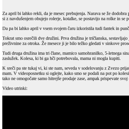
Za april bi lahko rekli, da je mesec prebujenja. Narava se že dodobra 
si z navdušenjem obujejo rolerje, kotalke, se postavijo na rolke in se 
Da pa bi lahko april v vsem svojem čaru izkoristila tudi fantek in p
Tokrat smo osrečili dve družini. Prva družina je tričlanska, sestavlja
preživnine za otroka. Že mesece ji je bilo težko gledati v sinkove pro
Tudi druga družina ima tri člane, mamico samohranilko, 5-letnega sina
zaslužek. Kolesa, ki bi ga hči potrebovala, mama ni mogla kupiti.
K sreči pa ste tukaj vi, ki ste nam, seveda v sodelovanju z Zvezo pri
mam. V videoposnetku si oglejte, kako smo se podali na pot po kolesi
tako ne omogočate samo hitrejše prodaje zase, ampak prispevate svoj 
Video utrinki: