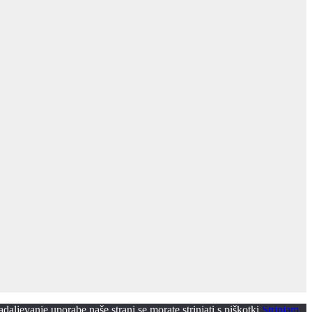
ljevanje uporabe naše strani se morate strinjati s piškotki.
Strinjam