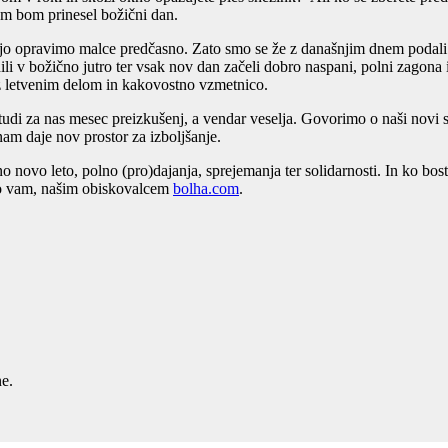
vam bom prinesel božični dan.
jo opravimo malce predčasno. Zato smo se že z današnjim dnem podali n
budili v božično jutro ter vsak nov dan začeli dobro naspani, polni zagon
 z letvenim delom in kakovostno vzmetnico.
di za nas mesec preizkušenj, a vendar veselja. Govorimo o naši novi sp
nam daje nov prostor za izboljšanje.
 novo leto, polno (pro)dajanja, sprejemanja ter solidarnosti. In ko bost
vno vam, našim obiskovalcem
bolha.com
.
ne.