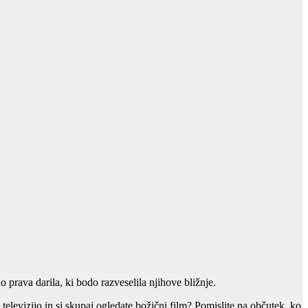
o prava darila, ki bodo razveselila njihove bližnje.
 televizijo in si skupaj ogledate božični film? Pomislite na občutek, ko