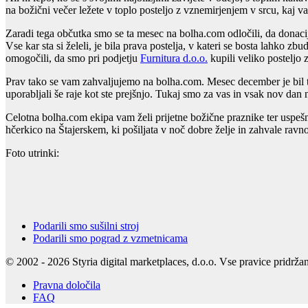
na božični večer ležete v toplo posteljo z vznemirjenjem v srcu, kaj 
Zaradi tega občutka smo se ta mesec na bolha.com odločili, da donaci
Vse kar sta si želeli, je bila prava postelja, v kateri se bosta lahko z
omogočili, da smo pri podjetju
Furnitura d.o.o.
kupili veliko posteljo
Prav tako se vam zahvaljujemo na bolha.com. Mesec december je bil tu
uporabljali še raje kot ste prejšnjo. Tukaj smo za vas in vsak nov dan 
Celotna bolha.com ekipa vam želi prijetne božične praznike ter uspešno
hčerkico na Štajerskem, ki pošiljata v noč dobre želje in zahvale ra
Foto utrinki:
Podarili smo sušilni stroj
Podarili smo pograd z vzmetnicama
© 2002 - 2026 Styria digital marketplaces, d.o.o. Vse pravice pridrža
Pravna določila
FAQ