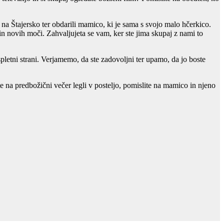
a Štajersko ter obdarili mamico, ki je sama s svojo malo hčerkico.
a in novih moči. Zahvaljujeta se vam, ker ste jima skupaj z nami to
letni strani. Verjamemo, da ste zadovoljni ter upamo, da jo boste
e na predbožični večer legli v posteljo, pomislite na mamico in njeno