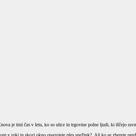
a je tisti čas v letu, ko so ulice in trgovine polne ljudi, ki iščejo ravn
avom v roki in skozi okno opazujete ples snežink? Ali ko se zberete pred