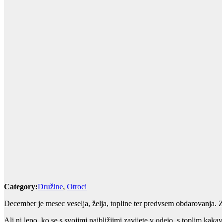
Category:
Družine
,
Otroci
December je mesec veselja, želja, topline ter predvsem obdarovanja. Znov
Ali ni lepo, ko se s svojimi najbližjimi zavijete v odejo, s toplim kak