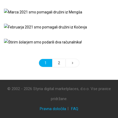
1
2
© 2002 - 2026 Styria digital marketplaces, d.o.o. Vse pravice
pridržane.
Pravna določila
FAQ